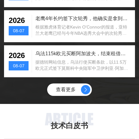
至少2届世界杯都能打进至少3球上次2018），也
是比利时首人。
老鹰4年长约签下次轮秀，他确实是拿到了自己想要的合同？
2026
根据雅虎体育记者Kevin O'Connor的报道，亚特
08-07
兰大老鹰已经与今年NBA选秀大会中的次轮秀亨
里-维萨尔Henri Veesaar）达成了一致，签下了一
份为期四年、总价值约930万美元的合同。这
乌法115k欧元买断阿加波夫，结束租借正式加盟
2026
据德转网站信息，乌法行使买断条款，以11.5万
08-07
欧元正式签下莫斯科中央陆军中卫伊利亚·阿加波
夫。球员结束2026年2月开始的租借期后，与乌
法签下永久合同，新约至2027年夏天。图片由AI
生成25岁的阿加
查看更多
ARTICLE
技术白皮书