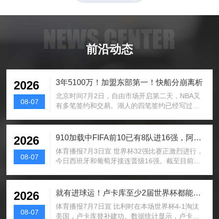
续攻坚极端环境电子系统核心技术，致力于成为全球高端工业电
子加固领域的标杆企业。...
NEWS CENTER
前沿动态
3年5100万！加盟东部第一！快船分崩离析
2026
北京时间7月2日，自由市场开启第二天，NBA又
08-07
有多笔签约和交易。湖人的四笔签约已经写过，
这里不再赘述，来看看其他球队：1、诺曼-鲍威
尔2年4500万加盟公牛；2、康利1年390万加盟凯
尔特人；3、约翰
910加载中FIFA前10已有8队进16强，阿根廷明日出战，荷兰出局
2026
体育播报7月3日宣 世界杯32强比赛正激烈进行，
08-07
今日西班牙和葡萄牙接连晋级16强。截至目前，
FIFA世界排名前10的球队，已有8队晋级16强。
明日世界排名第2的阿根廷将是最后一支出战32强
的前10球队
就有进球运！卢卡库至少2届世界杯都能打进3球，是比利时首人
2026
体育播报7月7日宣 比利时在本场世界杯4-1淘汰
08-07
美国，卢卡库替补建功。数据统计显示，卢卡库